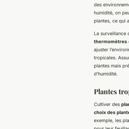
des environneme
humidité, on peu
plantes, ce qui 
La surveillance d
thermomètres
ajuster l’envir
tropicales. Ass
plantes mais pr
d’humidité.
Plantes tr
Cultiver des
pla
choix des plant
exemple, les pl
pour leur feuil