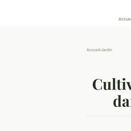
Accuei
Accueil
›
Jardin
Culti
da