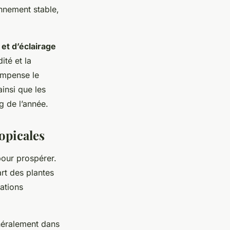
nnement stable,
 et d’éclairage
ité et la
compense le
insi que les
ng de l’année.
opicales
our prospérer.
rt des plantes
ations
énéralement dans