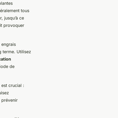
plantes
néralement tous
, jusqu’à ce
ait provoquer
s engrais
 terme. Utilisez
cation
riode de
est crucial :
uisez
 prévenir