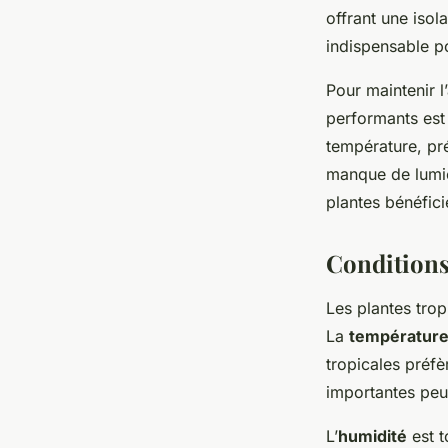
offrant une iso
indispensable po
Pour maintenir l
performants est 
température, pré
manque de lumièr
plantes bénéfici
Conditions 
Les plantes tro
La
températur
tropicales préf
importantes peuv
L’
humidité
est t