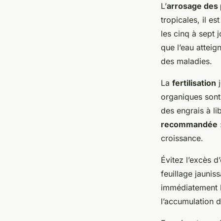
L’
arrosage des 
tropicales, il e
les cinq à sept 
que l’eau atteig
des maladies.
La
fertilisation
j
organiques sont 
des engrais à li
recommandée
croissance.
Évitez l’excès d
feuillage jauni
immédiatement l
l’accumulation d