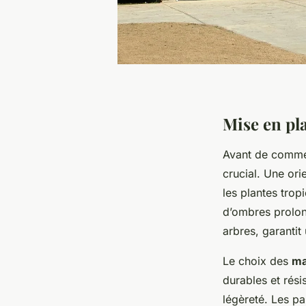
Mise en pla
Avant de comme
crucial. Une ori
les plantes trop
d’ombres prolon
arbres, garantit
Le choix des
ma
durables et rés
légèreté. Les pa