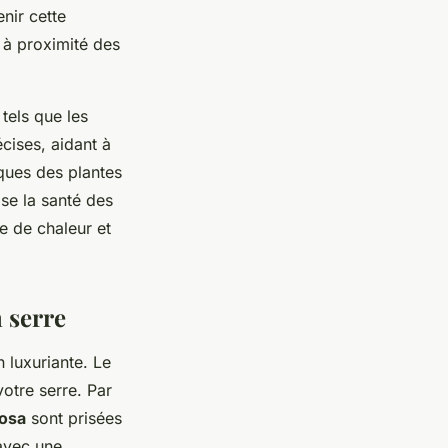
nir cette
u à proximité des
 tels que les
écises, aidant à
ques des plantes
se la santé des
e de chaleur et
 serre
 luxuriante. Le
otre serre. Par
iosa
sont prisées
avec une