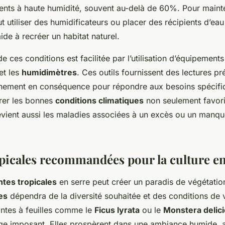
nts à haute humidité, souvent au-delà de 60%. Pour mainte
t utiliser des humidificateurs ou placer des récipients d’ea
aide à recréer un habitat naturel.
e ces conditions est facilitée par l’utilisation d’équipements
et les
humidimètres
. Ces outils fournissent des lectures pr
onnement en conséquence pour répondre aux besoins spécifi
urer les bonnes
conditions climatiques
non seulement favori
évient aussi les maladies associées à un excès ou un manqu
opicales recommandées pour la culture en
ntes tropicales
en serre peut créer un paradis de végétation
es
dépendra de la diversité souhaitée et des conditions de v
antes à feuilles comme le
Ficus lyrata
ou le
Monstera delic
lage imposant. Elles prospèrent dans une ambiance humide, 