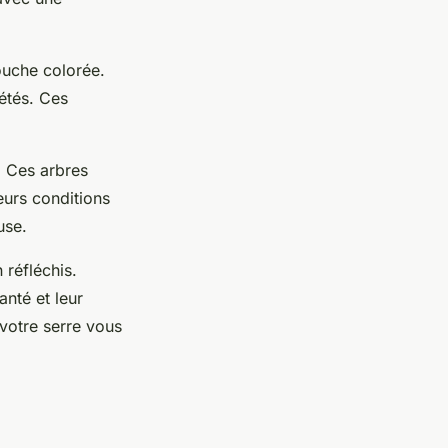
ouche colorée.
étés. Ces
. Ces arbres
eurs conditions
use.
 réfléchis.
nté et leur
votre serre vous