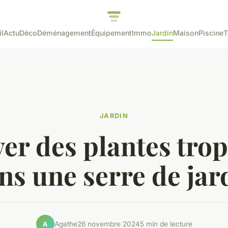
l
Actu
Déco
Déménagement
Équipement
Immo
Jardin
Maison
Piscine
T
JARDIN
ver des plantes trop
ns une serre de jar
Agathe
26 novembre 2024
5 min de lecture
A