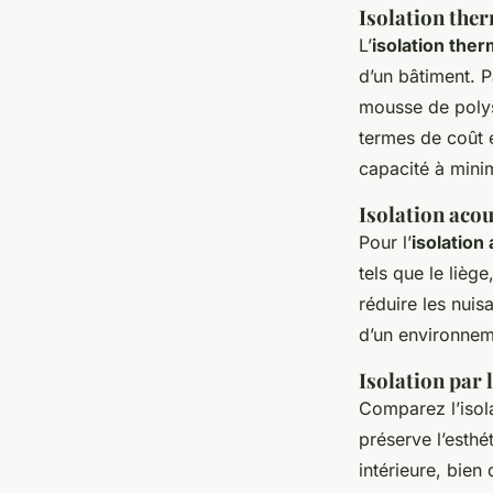
Isolation the
L’
isolation the
d’un bâtiment. 
mousse de polys
termes de coût e
capacité à mini
Isolation aco
Pour l’
isolation
tels que le liège
réduire les nui
d’un environnem
Isolation par l
Comparez l’isola
préserve l’esthé
intérieure, bien