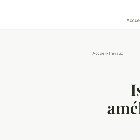
Accuei
Accueil
›
Travaux
I
amé