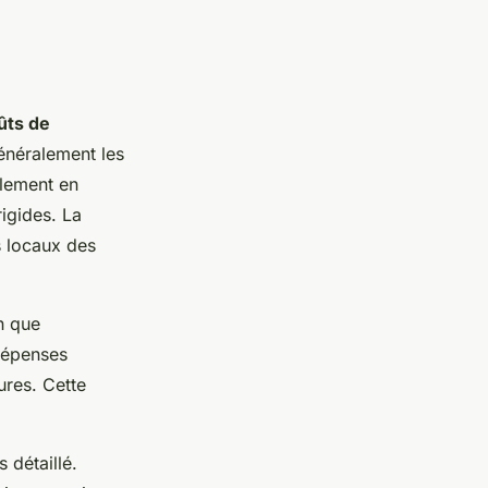
ûts de
généralement les
blement en
igides. La
s locaux des
n que
 dépenses
ures. Cette
 détaillé.