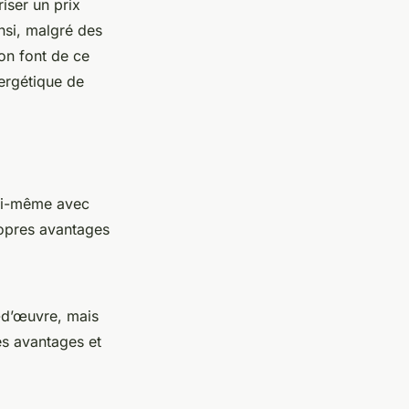
iser un prix
nsi, malgré des
ion font de ce
nergétique de
soi-même avec
opres avantages
-d’œuvre, mais
es avantages et