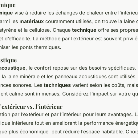
rmique
rmique
vise à réduire les échanges de chaleur entre l’intérieur
Parmi les
matériaux
couramment utilisés, on trouve la laine d
tyrène et la cellulose. Chaque
technique
offre ses propre
t d’efficacité. La méthode par l’extérieur est souvent privil
miser les ponts thermiques.
ustique
 acoustique
, le confort repose sur des besoins spécifiques.
, la laine minérale et les panneaux acoustiques sont utilisés. 
sances sonores. Les
techniques
varient selon les coûts, mai
ent calme sont immenses. Considérez l’impact sur votre qua
’extérieur vs. l’intérieur
tion par l’extérieur et par l’intérieur pour leurs avantages. 
tique intérieure tout en améliorant la performance énergétiqu
 que plus économique, peut réduire l’espace habitable. Choi