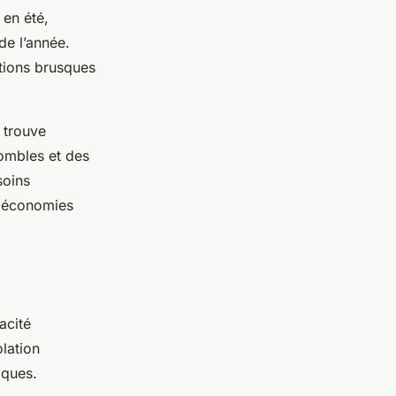
 en été,
de l’année.
tions brusques
n trouve
 combles et des
soins
es économies
acité
olation
iques.