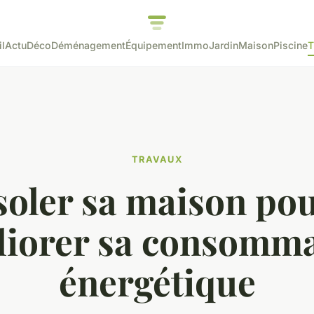
l
Actu
Déco
Déménagement
Équipement
Immo
Jardin
Maison
Piscine
T
TRAVAUX
soler sa maison po
liorer sa consomma
énergétique