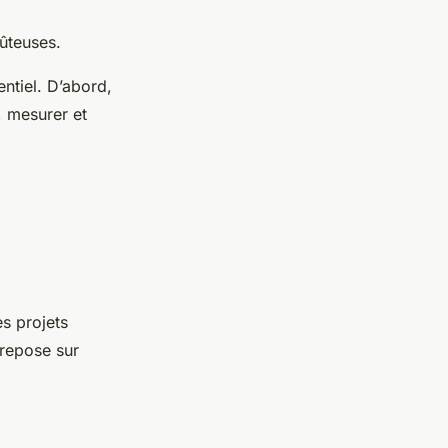
ûteuses.
entiel. D’abord,
, mesurer et
es projets
 repose sur