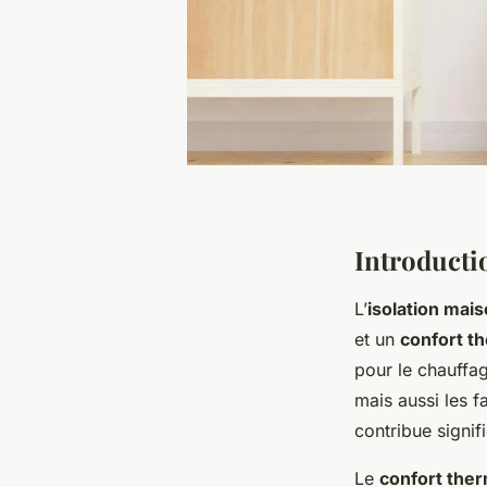
Introductio
L’
isolation mai
et un
confort t
pour le chauffag
mais aussi les 
contribue signif
Le
confort the