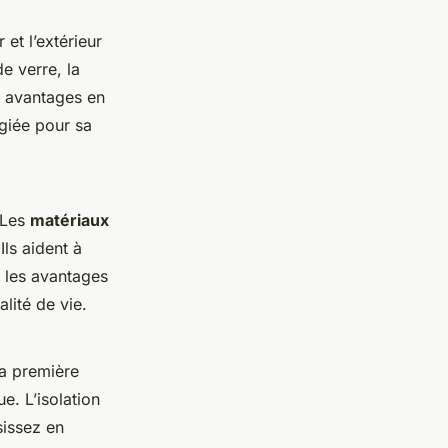
 et l’extérieur
e verre, la
s avantages en
égiée pour sa
 Les
matériaux
Ils aident à
s les avantages
lité de vie.
La première
e. L’isolation
sissez en