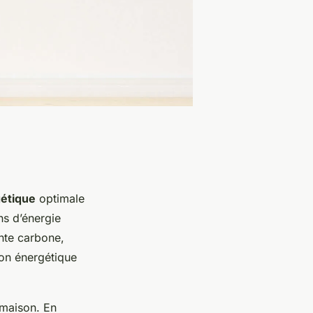
gétique
optimale
s d’énergie
inte carbone,
ion énergétique
 maison. En